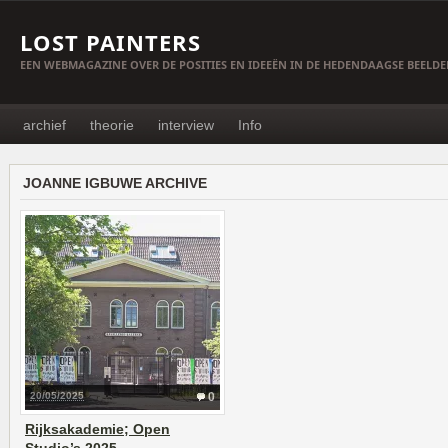
LOST PAINTERS
EEN WEBMAGAZINE OVER DE POSITIES EN IDEEËN IN DE HEDENDAAGSE BEELD
archief
theorie
interview
Info
JOANNE IGBUWE ARCHIVE
20/05/2025
0
Rijksakademie; Open