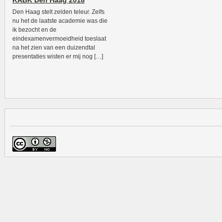
KABK Den Haag 2018
Den Haag stelt zelden teleur. Zelfs
nu het de laatste academie was die
ik bezocht en de
eindexamenvermoeidheid toeslaat
na het zien van een duizendtal
presentaties wisten er mij nog […]