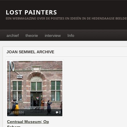
LOST PAINTERS
EEN WEBMAGAZINE OVER DE POSITIES EN IDEEËN IN DE HEDENDAAGSE BEELD
archief
theorie
interview
Info
JOAN SEMMEL ARCHIVE
13/03/2024
0
Centraal Museum; Op