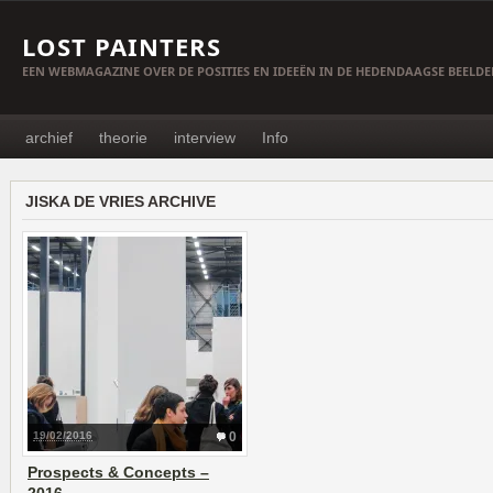
LOST PAINTERS
EEN WEBMAGAZINE OVER DE POSITIES EN IDEEËN IN DE HEDENDAAGSE BEELD
archief
theorie
interview
Info
JISKA DE VRIES ARCHIVE
19/02/2016
0
Prospects & Concepts –