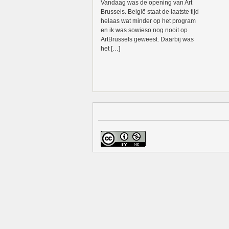
Vandaag was de opening van Art
Brussels. België staat de laatste tijd
helaas wat minder op het program
en ik was sowieso nog nooit op
ArtBrussels geweest. Daarbij was
het […]