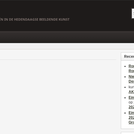
EËN IN DE HEDENDAAGSE BEELDENDE KUNST
Recen
Ro
Ro
Ni
De
kun
AK
Ei
op
20
Ei
20
Gr