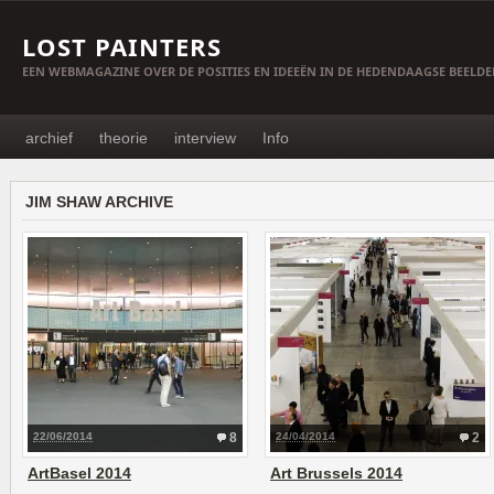
LOST PAINTERS
EEN WEBMAGAZINE OVER DE POSITIES EN IDEEËN IN DE HEDENDAAGSE BEELD
archief
theorie
interview
Info
JIM SHAW ARCHIVE
22/06/2014
8
24/04/2014
2
ArtBasel 2014
Art Brussels 2014