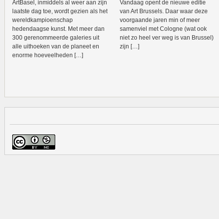
ArtBasel, inmiddels al weer aan zijn
Vandaag opent de nieuwe editie
laatste dag toe, wordt gezien als het
van Art Brussels. Daar waar deze
wereldkampioenschap
voorgaande jaren min of meer
hedendaagse kunst. Met meer dan
samenviel met Cologne (wat ook
300 gerenommeerde galeries uit
niet zo heel ver weg is van Brussel)
alle uithoeken van de planeet en
zijn […]
enorme hoeveelheden […]