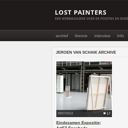
LOST PAINTERS
EEN WEBMAGAZINE OVER DE POSITIES EN IDE
archief
theorie
interview
Info
JEROEN VAN SCHAIK ARCHIVE
08/07/2012
17
Eindexamen Expositie;