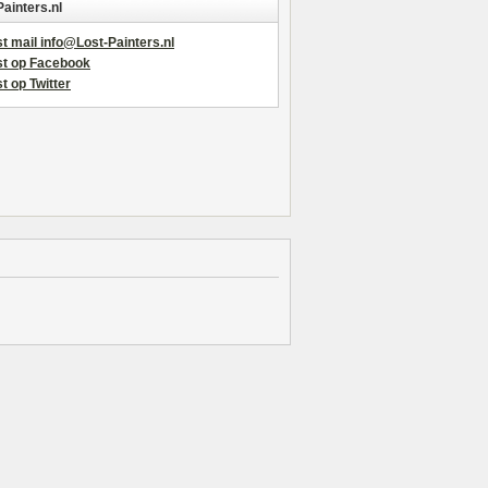
Painters.nl
t mail info@Lost-Painters.nl
st op Facebook
t op Twitter