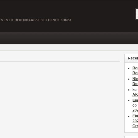
EËN IN DE HEDENDAAGSE BEELDENDE KUNST
Recen
Ro
Ro
Ni
De
kun
AK
Ei
op
20
Ei
20
Gr