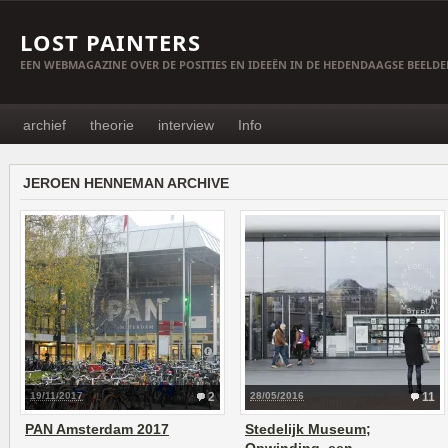
LOST PAINTERS
EEN WEBMAGAZINE OVER DE POSITIES EN IDEEËN IN DE HEDENDAAGSE BEELD
archief
theorie
interview
Info
JEROEN HENNEMAN ARCHIVE
19/11/2017
2
28/05/2016
11
PAN Amsterdam 2017
Stedelijk Museum;