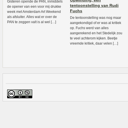
Opwinding, een
Gisteren opende de PAN, inmiddels
tentoonstelling van Rudi
de opener van een voor mij drukke
Fuchs
week met Amsterdam Art Weekend
als afsluiter. Alles wat er over de
De tentoonstelling was nog maar
PAN te zeggen valt is al wel […]
aangekondigd of er was al kritiek
op. Fuchs werd van alles
aangerekend en het Stedelijk zou
te veel achterom kijken. Beetje
vreemde kritiek, daar velen […]