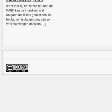
KABK Den Haag 2023
Ieder jaar bij het bezoeken aan de
KABK kan de indruk mij niet
ontgaan dat ik iets gemist heb. In
het labyrintische gebouw zijn zo
veel sluipwegen dat ik na […]