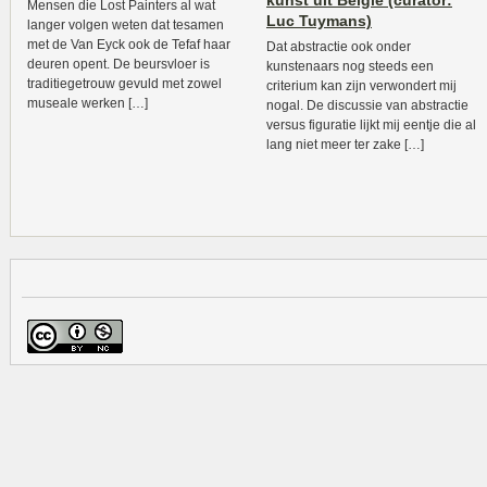
kunst uit België (curator:
Mensen die Lost Painters al wat
Luc Tuymans)
langer volgen weten dat tesamen
met de Van Eyck ook de Tefaf haar
Dat abstractie ook onder
deuren opent. De beursvloer is
kunstenaars nog steeds een
traditiegetrouw gevuld met zowel
criterium kan zijn verwondert mij
museale werken […]
nogal. De discussie van abstractie
versus figuratie lijkt mij eentje die al
lang niet meer ter zake […]