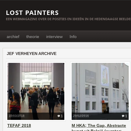
LOST PAINTERS
EEN WEBMAGAZINE OVER DE POSITIES EN IDEEËN IN DE HEDENDAAGSE BEELD
archief
theorie
interview
Info
JEF VERHEYEN ARCHIVE
10/03/2018
1
29/02/2016
1
TEFAF 2018
M HKA; The Gap, Abstracte