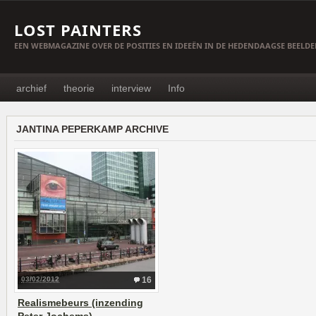
LOST PAINTERS
EEN WEBMAGAZINE OVER DE POSITIES EN IDEEËN IN DE HEDENDAAGSE BEELD
archief
theorie
interview
Info
JANTINA PEPERKAMP ARCHIVE
03/02/2012
16
Realismebeurs (inzending