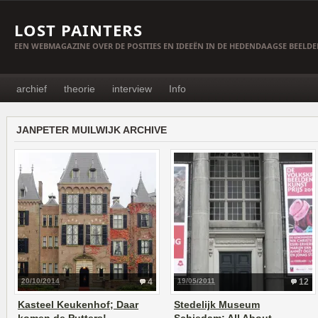
LOST PAINTERS
EEN WEBMAGAZINE OVER DE POSITIES EN IDEEËN IN DE HEDENDAAGSE BEELD
archief
theorie
interview
Info
JANPETER MUILWIJK ARCHIVE
20/10/2014
4
19/05/2011
12
Kasteel Keukenhof; Daar
Stedelijk Museum