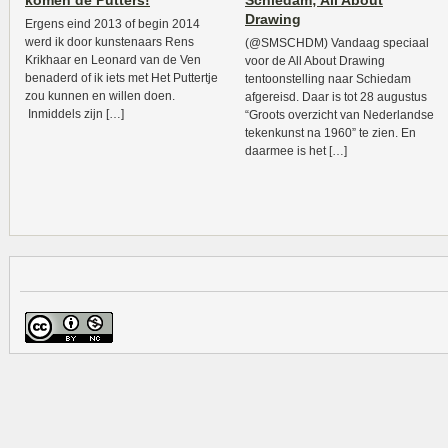
komen de Putters!
Schiedam; All About
Drawing
Ergens eind 2013 of begin 2014
werd ik door kunstenaars Rens
(@SMSCHDM) Vandaag speciaal
Krikhaar en Leonard van de Ven
voor de All About Drawing
benaderd of ik iets met Het Puttertje
tentoonstelling naar Schiedam
zou kunnen en willen doen.
afgereisd. Daar is tot 28 augustus
Inmiddels zijn […]
“Groots overzicht van Nederlandse
tekenkunst na 1960” te zien. En
daarmee is het […]