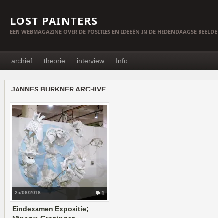
LOST PAINTERS
EEN WEBMAGAZINE OVER DE POSITIES EN IDEEËN IN DE HEDENDAAGSE BEELD
archief
theorie
interview
Info
JANNES BURKNER ARCHIVE
25/06/2018
1
Eindexamen Expositie;