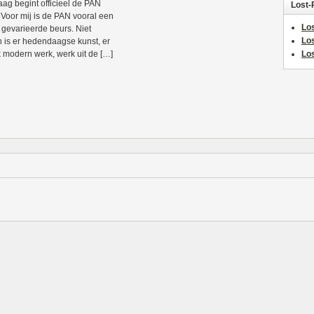
ag begint officieel de PAN
Lost-
 Voor mij is de PAN vooral een
Los
 gevarieerde beurs. Niet
Lo
n is er hedendaagse kunst, er
k modern werk, werk uit de […]
Los