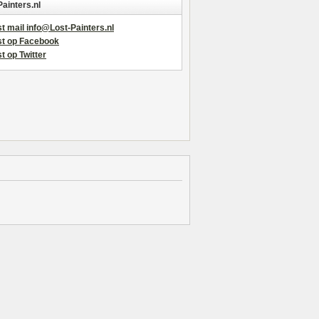
Painters.nl
t mail info@Lost-Painters.nl
st op Facebook
t op Twitter