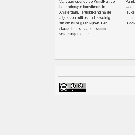
Vandaag opende de KunstRai, de
Vanda
hedendaagse kunstbeurs in
weer.
Amsterdam. Terugkijkend na de
leuke
afgelopen edities had ik weinig
allee
zin om nu te gaan kijken. Een
is oo
slappe beurs, saai en weinig
verassingen en de […]