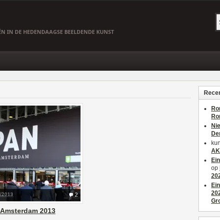
EËN IN DE HEDENDAAGSE BEELDENDE KUNST
Recen
Ro
Ro
Ni
De
kun
AK
Ei
op
20
Ei
20
1/2013
2
Gr
 Amsterdam 2013