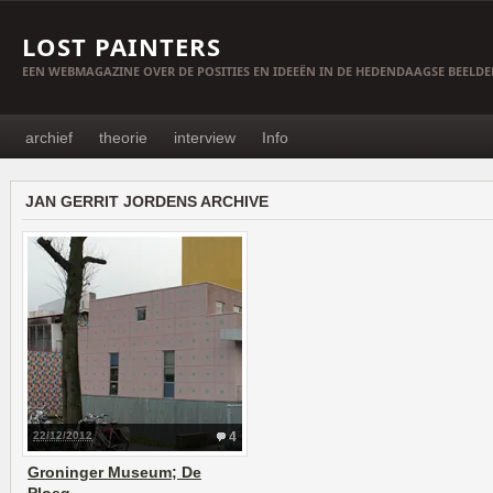
LOST PAINTERS
EEN WEBMAGAZINE OVER DE POSITIES EN IDEEËN IN DE HEDENDAAGSE BEELD
archief
theorie
interview
Info
JAN GERRIT JORDENS ARCHIVE
22/12/2012
4
Groninger Museum; De