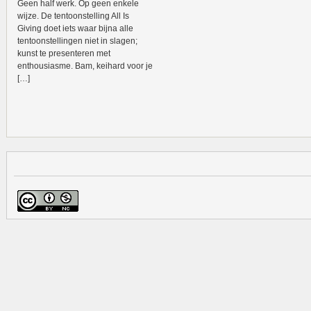
Geen half werk. Op geen enkele
wijze. De tentoonstelling All Is
Giving doet iets waar bijna alle
tentoonstellingen niet in slagen;
kunst te presenteren met
enthousiasme. Bam, keihard voor je
[…]