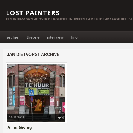
LOST PAINTERS
EEN WEBMAGAZINE OVER DE POSITIES EN IDEEËN IN DE HEDENDAAGSE BEELD
archief
theorie
interview
Info
JAN DIETVORST ARCHIVE
07/11/2013
4
All is Giving