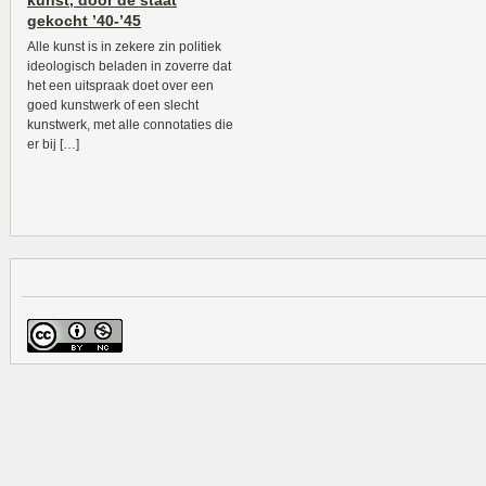
kunst, door de staat
gekocht ’40-’45
Alle kunst is in zekere zin politiek
ideologisch beladen in zoverre dat
het een uitspraak doet over een
goed kunstwerk of een slecht
kunstwerk, met alle connotaties die
er bij […]