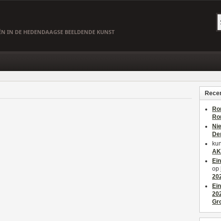
EËN IN DE HEDENDAAGSE BEELDENDE KUNST
Recen
Ro
Ro
Ni
De
kun
AK
Ei
op
20
Ei
20
Gr