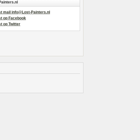
Painters.nl
t mail info@Lost-Painters.nl
st op Facebook
t op Twitter