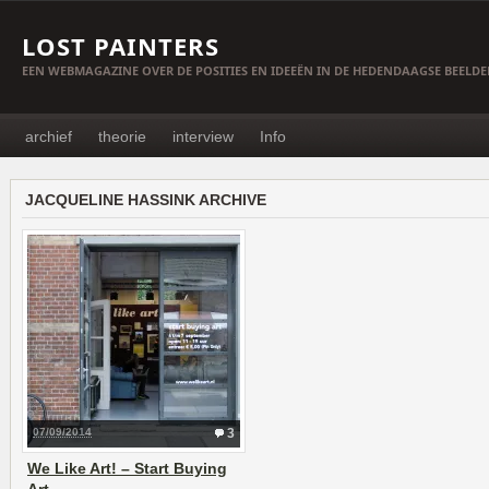
LOST PAINTERS
EEN WEBMAGAZINE OVER DE POSITIES EN IDEEËN IN DE HEDENDAAGSE BEELD
archief
theorie
interview
Info
JACQUELINE HASSINK ARCHIVE
07/09/2014
3
We Like Art! – Start Buying