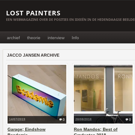
LOST PAINTERS
EEN WEBMAGAZINE OVER DE POSITIES EN IDEEËN IN DE HEDENDAAGSE BEELD
archief
theorie
interview
Info
JACCO JANSEN ARCHIVE
14/07/2019
0
28/08/2018
0
Garage; Eindshow
Ron Mandos; Best of