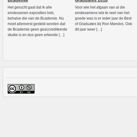
Bcademie
Graduates 2018
Het gerucht gaat dat ik alle
Voor wie het afgaan van al die
eindexamen exposities heb,
eindexamens iets te veel van het
behalve die van de Bcademie. Nu
goede was is er ieder jaar de Best
moet allereerst gesteld worden dat
of Graduates bij Ron Mandos. Ook
de Bcademie geen geaccrediteerde
dit jaar weer […]
studie is en dus geen erkende […]