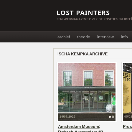
LOST PAINTERS
EEN WEBMAGAZINE OVER DE POSITIES EN IDE
archief
theorie
interview
Info
ISCHA KEMPKA ARCHIVE
14/07/2025
0
05/0
Amsterdam Museum;
Pros