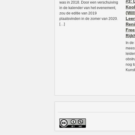
#3: 
was in 2018. Door een verschuiving
Kool
in de kalender van het evenement,
(Wil
zou de editie van 2019
Leer
plaatsvinden in de zomer van 2020.
Reni
[…]
Free
Rijk
In de
meest
leide
obstr
nog t
Kuns