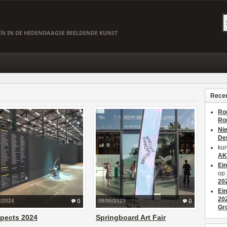
EËN IN DE HEDENDAAGSE BEELDENDE KUNST
Recen
Ro
Ro
Ni
De
kun
AK
Ei
op
20
Ei
20
2/2024
0
08/06/2023
0
Gr
pects 2024
Springboard Art Fair