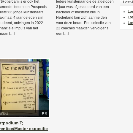
rtRotterdam is er ook het
Iedere kunstenaar die de afgelopen
Lost-
kerende fenomeen Prospects.
3 jaar was afgestudeerd van een
Los
liefst 86 jonge kunstenaars
bachelor of masterstudie in
Lo
aximaal 4 jaar geleden zijn
Nederland kon zich aanmelden
tudeerd, ontvingen in 2022
voor deze beurs. Een selectie van
Los
inanciële impuls van het
22 coaches maakten vervolgens
iaan […]
een […]
3/2020
0
stpodium T;
entice/Master expositie