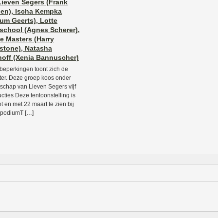
Lieven Segers (Frank
en), Ischa Kempka
lum Geerts), Lotte
school (Agnes Scherer),
e Masters (Harry
stone), Natasha
hoff (Xenia Bannuscher)
 beperkingen toont zich de
er. Deze groep koos onder
rschap van Lieven Segers vijf
ucties Deze tentoonstelling is
ot en met 22 maart te zien bij
tpodiumT […]