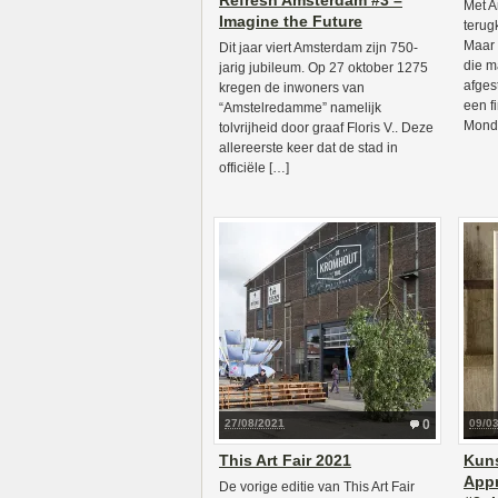
Refresh Amsterdam #3 –
Met A
Imagine the Future
terug
Maar 
Dit jaar viert Amsterdam zijn 750-
die m
jarig jubileum. Op 27 oktober 1275
afges
kregen de inwoners van
een f
“Amstelredamme” namelijk
Mondr
tolvrijheid door graaf Floris V.. Deze
allereerste keer dat de stad in
officiële […]
27/08/2021
0
09/0
This Art Fair 2021
Kun
Appr
De vorige editie van This Art Fair