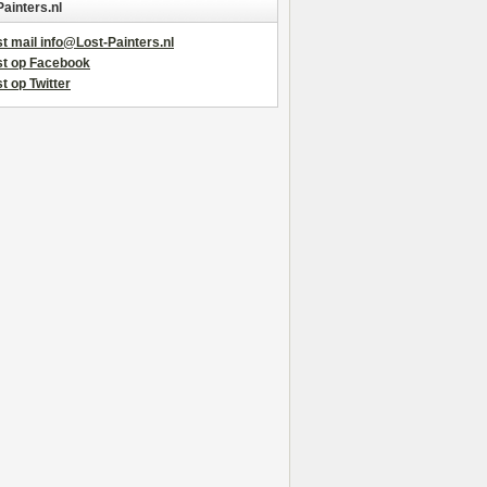
Painters.nl
t mail info@Lost-Painters.nl
st op Facebook
t op Twitter