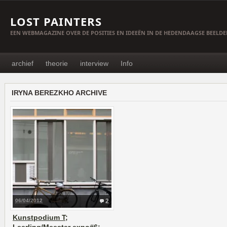
LOST PAINTERS
EEN WEBMAGAZINE OVER DE POSITIES EN IDEEËN IN DE HEDENDAAGSE BEELD
archief
theorie
interview
Info
IRYNA BEREZKHO ARCHIVE
06/04/2012
2
Kunstpodium T;