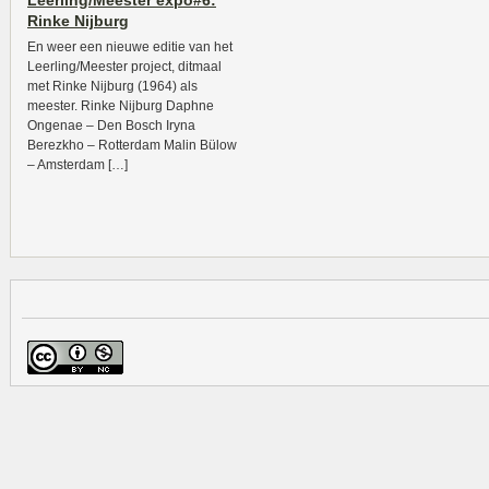
Leerling/Meester expo#6:
Rinke Nijburg
En weer een nieuwe editie van het
Leerling/Meester project, ditmaal
met Rinke Nijburg (1964) als
meester. Rinke Nijburg Daphne
Ongenae – Den Bosch Iryna
Berezkho – Rotterdam Malin Bülow
– Amsterdam […]