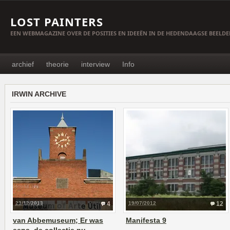
LOST PAINTERS
EEN WEBMAGAZINE OVER DE POSITIES EN IDEEËN IN DE HEDENDAAGSE BEELD
archief
theorie
interview
Info
IRWIN ARCHIVE
23/12/2013
4
19/07/2012
12
van Abbemuseum; Er was
Manifesta 9