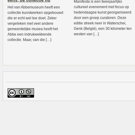
eens, de collectie nu
Manifesta is een tweejaarlijks
cultureel evenement met focus op
Het van Abbemuseum heeft een
hedendaagse kunst georganiseerd
collectie kunstwerken opgebouwd
door een groep curatoren. Deze
die er echt wel toe doet. Zeker
editie streek neer in Waterschei,
vergeleken met veel andere
Genk (België), een 30 kilometer ten
gemeentelijke musea heeft het
westen van […]
Abbe een indrukwekkende
collectie. Maar, van die […]