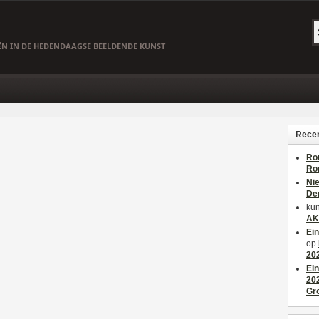
EËN IN DE HEDENDAAGSE BEELDENDE KUNST
Recen
Ro
Ro
Ni
De
kun
AK
Ei
op
20
Ei
20
Gr