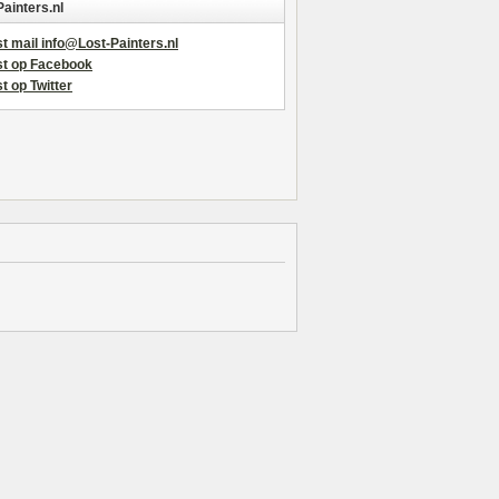
Painters.nl
t mail info@Lost-Painters.nl
st op Facebook
t op Twitter