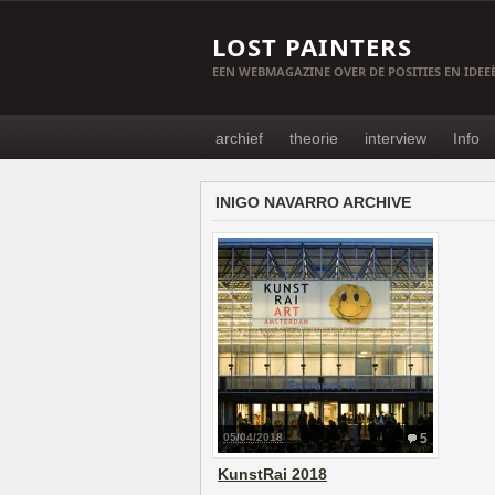
LOST PAINTERS
EEN WEBMAGAZINE OVER DE POSITIES EN IDE
archief
theorie
interview
Info
INIGO NAVARRO ARCHIVE
05/04/2018
5
KunstRai 2018