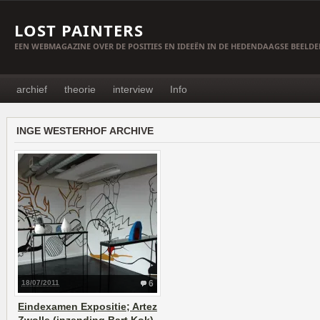
LOST PAINTERS
EEN WEBMAGAZINE OVER DE POSITIES EN IDEEËN IN DE HEDENDAAGSE BEELD
archief
theorie
interview
Info
INGE WESTERHOF ARCHIVE
18/07/2011
6
Eindexamen Expositie; Artez