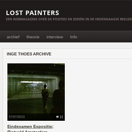
LOST PAINTERS
EEN WEBMAGAZINE OVER DE POSITIES EN IDEEËN IN DE HEDENDAAGSE BEELD
archief
theorie
interview
Info
INGE THOES ARCHIVE
07/07/2013
11
Eindexamen Expositie;