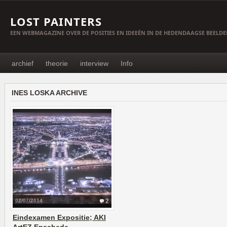
LOST PAINTERS
EEN WEBMAGAZINE OVER DE POSITIES EN IDEEËN IN DE HEDENDAAGSE BEELD
archief
theorie
interview
Info
INES LOSKA ARCHIVE
02/07/2014
2
Eindexamen Expositie; AKI