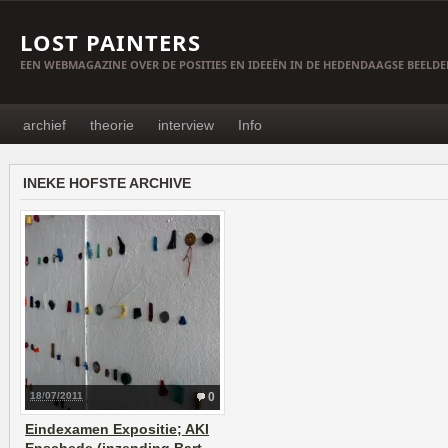
LOST PAINTERS
EEN WEBMAGAZINE OVER DE POSITIES EN IDEEËN IN DE HEDENDAAGSE BEELD
archief
theorie
interview
Info
INEKE HOFSTE ARCHIVE
18/07/2011
0
Eindexamen Expositie; AKI