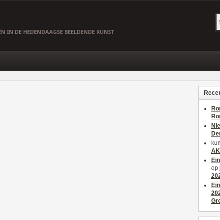
EËN IN DE HEDENDAAGSE BEELDENDE KUNST
Recen
Ro
Ro
Ni
De
kun
AK
Ei
op
20
Ei
20
Gr