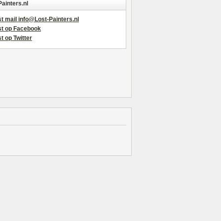
Painters.nl
t mail info@Lost-Painters.nl
st op Facebook
t op Twitter