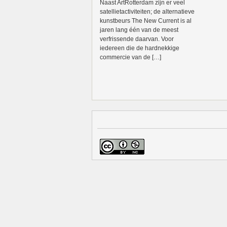
Naast ArtRotterdam zijn er veel
satellietactiviteiten; de alternatieve
kunstbeurs The New Current is al
jaren lang één van de meest
verfrissende daarvan. Voor
iedereen die de hardnekkige
commercie van de […]