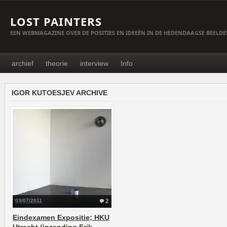
LOST PAINTERS
EEN WEBMAGAZINE OVER DE POSITIES EN IDEEËN IN DE HEDENDAAGSE BEELD
archief
theorie
interview
Info
IGOR KUTOESJEV ARCHIVE
03/07/2011
2
Eindexamen Expositie; HKU