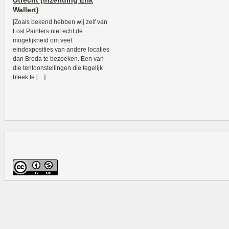
Utrecht (inzending Erik
Wallert)
[Zoals bekend hebben wij zelf van
Lost Painters niet echt de
mogelijkheid om veel
eindexposities van andere locaties
dan Breda te bezoeken. Een van
die tentoonstellingen die tegelijk
bleek te […]