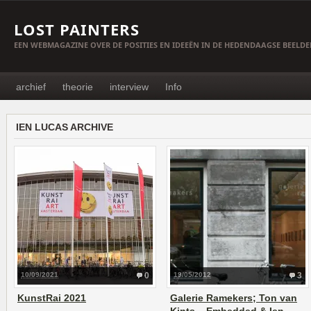
LOST PAINTERS
EEN WEBMAGAZINE OVER DE POSITIES EN IDEEËN IN DE HEDENDAAGSE BEELD
archief
theorie
interview
Info
IEN LUCAS ARCHIVE
10/09/2021
0
19/05/2012
3
KunstRai 2021
Galerie Ramekers; Ton van