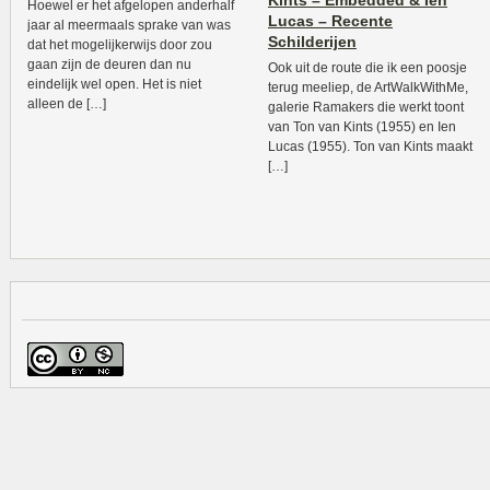
Kints – Embedded & Ien
Hoewel er het afgelopen anderhalf
Lucas – Recente
jaar al meermaals sprake van was
Schilderijen
dat het mogelijkerwijs door zou
gaan zijn de deuren dan nu
Ook uit de route die ik een poosje
eindelijk wel open. Het is niet
terug meeliep, de ArtWalkWithMe,
alleen de […]
galerie Ramakers die werkt toont
van Ton van Kints (1955) en Ien
Lucas (1955). Ton van Kints maakt
[…]