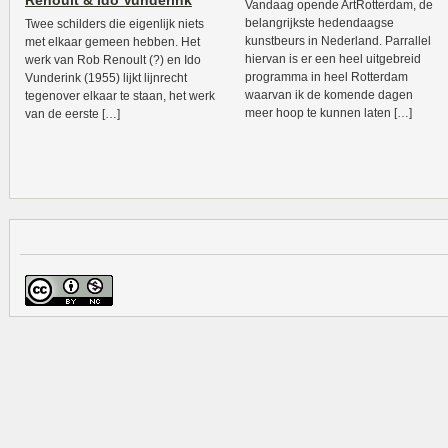
Renoult & Ido Vunderink
Vandaag opende ArtRotterdam, de
belangrijkste hedendaagse
Twee schilders die eigenlijk niets
kunstbeurs in Nederland. Parrallel
met elkaar gemeen hebben. Het
hiervan is er een heel uitgebreid
werk van Rob Renoult (?) en Ido
programma in heel Rotterdam
Vunderink (1955) lijkt lijnrecht
waarvan ik de komende dagen
tegenover elkaar te staan, het werk
meer hoop te kunnen laten […]
van de eerste […]