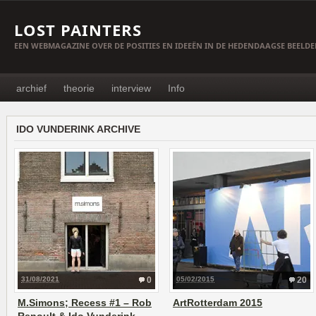
LOST PAINTERS
EEN WEBMAGAZINE OVER DE POSITIES EN IDEEËN IN DE HEDENDAAGSE BEELD
archief
theorie
interview
Info
IDO VUNDERINK ARCHIVE
31/08/2021
0
05/02/2015
20
M.Simons; Recess #1 – Rob
ArtRotterdam 2015