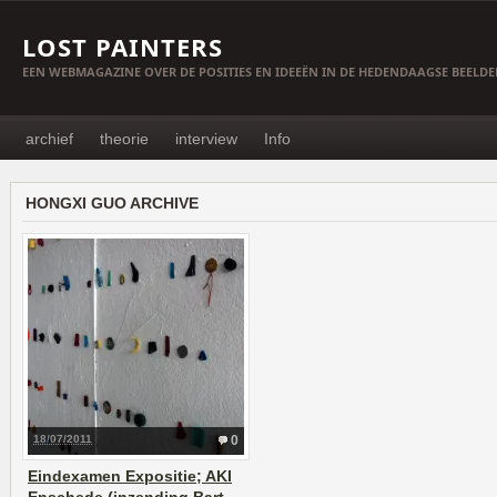
LOST PAINTERS
EEN WEBMAGAZINE OVER DE POSITIES EN IDEEËN IN DE HEDENDAAGSE BEELD
archief
theorie
interview
Info
HONGXI GUO ARCHIVE
18/07/2011
0
Eindexamen Expositie; AKI