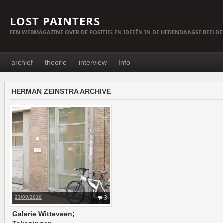
LOST PAINTERS
EEN WEBMAGAZINE OVER DE POSITIES EN IDEEËN IN DE HEDENDAAGSE BEELD
archief
theorie
interview
Info
HERMAN ZEINSTRA ARCHIVE
23/09/2016
3
Galerie Witteveen;