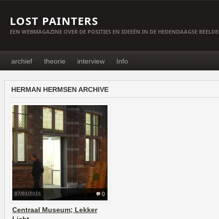
LOST PAINTERS
EEN WEBMAGAZINE OVER DE POSITIES EN IDEEËN IN DE HEDENDAAGSE BEELD
archief
theorie
interview
Info
HERMAN HERMSEN ARCHIVE
07/01/2016
0
Centraal Museum; Lekker