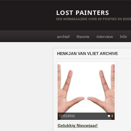
LOST PAINTERS
EEN WEBMAGAZINE OVER DE POSITIES EN IDE
archief
theorie
interview
Info
HENKJAN VAN VLIET ARCHIVE
01/01/2012
4
Gelukkig Nieuwjaar!