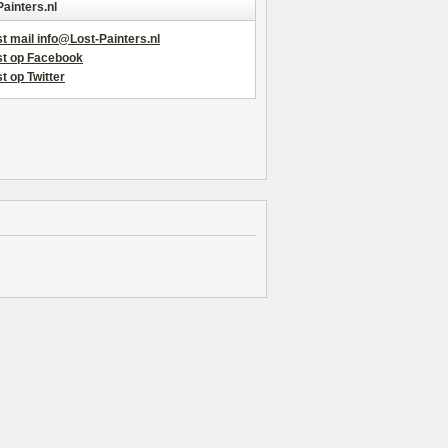
Painters.nl
t mail info@Lost-Painters.nl
st op Facebook
t op Twitter