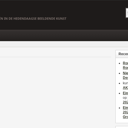
EËN IN DE HEDENDAAGSE BEELDENDE KUNST
Recen
Ro
Ro
Ni
De
kun
AK
Ei
op
20
Ei
20
Gr