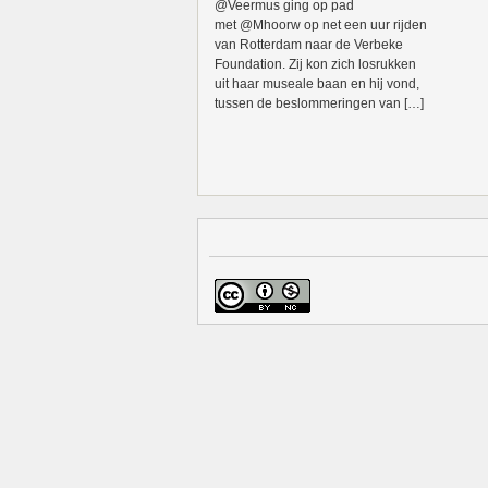
@Veermus ging op pad
met @Mhoorw op net een uur rijden
van Rotterdam naar de Verbeke
Foundation. Zij kon zich losrukken
uit haar museale baan en hij vond,
tussen de beslommeringen van […]