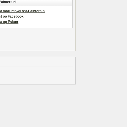
Painters.nl
t mail info@Lost-Painters.nl
st op Facebook
t op Twitter