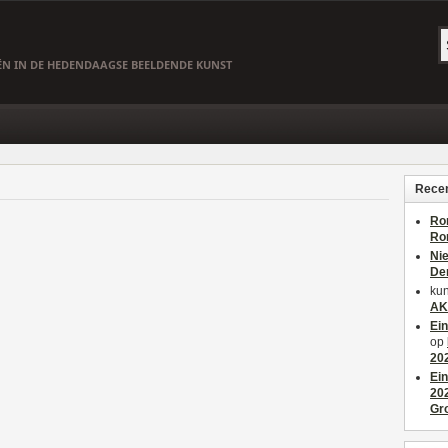
EËN IN DE HEDENDAAGSE BEELDENDE KUNST
Recen
Ro
Ro
Ni
De
kun
AK
Ei
op
20
Ei
20
Gr