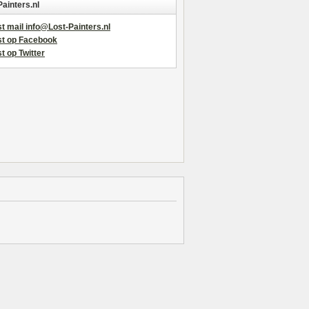
Painters.nl
t mail info@Lost-Painters.nl
st op Facebook
t op Twitter