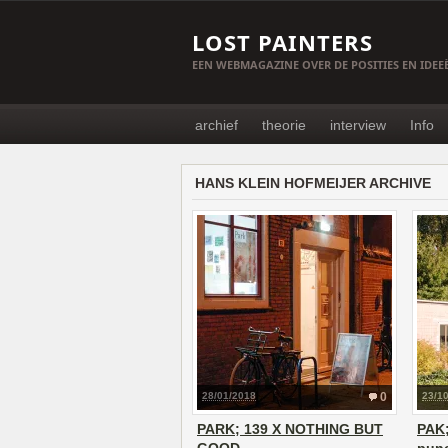
LOST PAINTERS
EEN WEBMAGAZINE OVER DE POSITIES EN IDE
archief
theorie
interview
Info
HANS KLEIN HOFMEIJER ARCHIVE
28/01/2018
0
23/1
PARK; 139 X NOTHING BUT
PAK;