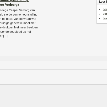
hline (curated by
Lost-
er Verborg)
Los
ollega Casper Verborg van
Lo
uid stelde een tentoonstelling
Los
 op basis van de vraag wat
huidige generatie moet met
eldcultuur. Met meer beelden
econde geupload op het
et […]