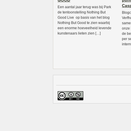
GOOD
punc
Casp
Een aantal jaar terug was bij Park
de tentoonstelling Nothing But
Blogc
Good Live op basis van het blog
Verfh
Nothing But Good te zien waarbij
samen
een enorme hoeveelheid levende
onze 
kunstenaars lieten zien […]
de be
per s
intern