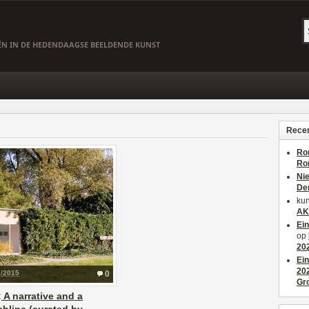
EËN IN DE HEDENDAAGSE BEELDENDE KUNST
Recen
Ro
Ro
Ni
De
kun
AK
Ei
op
20
Ei
20
0/2015
0
Gr
 A narrative and a