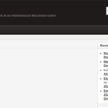
EËN IN DE HEDENDAAGSE BEELDENDE KUNST
Recen
Ro
Ro
Ni
De
kun
AK
Ei
op
20
Ei
20
Gr