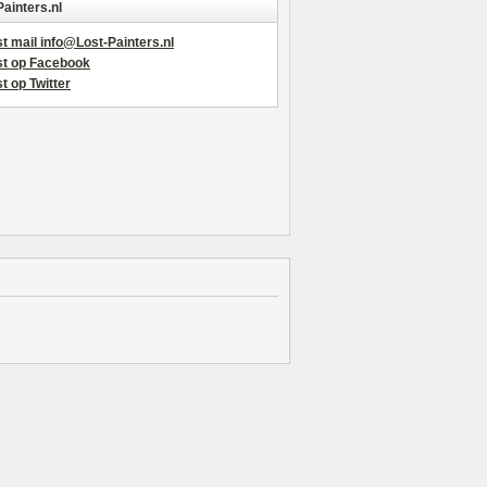
Painters.nl
t mail info@Lost-Painters.nl
st op Facebook
t op Twitter