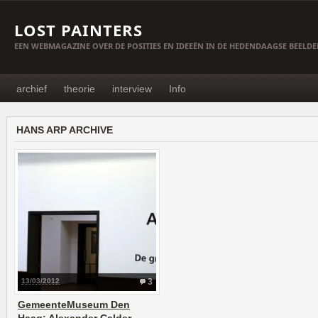
LOST PAINTERS
EEN WEBMAGAZINE OVER DE POSITIES EN IDEEËN IN DE HEDENDAAGSE BEELD
archief
theorie
interview
Info
HANS ARP ARCHIVE
13/03/2012
3
GemeenteMuseum Den