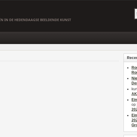
EËN IN DE HEDENDAAGSE BEELDENDE KUNST
Recen
Ro
Ro
Ni
De
kun
AK
Ei
op
20
Ei
20
Gr