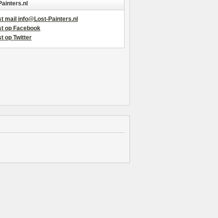
Painters.nl
t mail info@Lost-Painters.nl
st op Facebook
t op Twitter