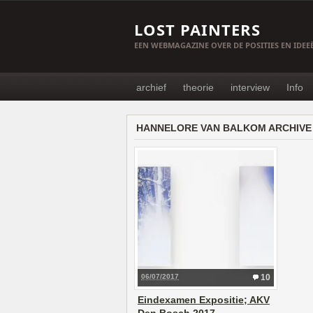
LOST PAINTERS
EEN WEBMAGAZINE OVER DE POSITIES EN IDE
archief
theorie
interview
Info
HANNELORE VAN BALKOM ARCHIVE
06/07/2017
10
Eindexamen Expositie; AKV