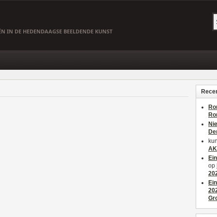
EËN IN DE HEDENDAAGSE BEELDENDE KUNST
Recen
Ro
Ro
Ni
De
kun
AK
Ei
op
20
Ei
20
Gr