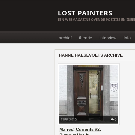
LOST PAINTERS
EEN WEBMAGAZINE OVER DE POSITIES EN IDE
archief
theorie
interview
Info
HANNE HAESEVOETS ARCHIVE
11/02/2015
0
Marres; Currents #2,