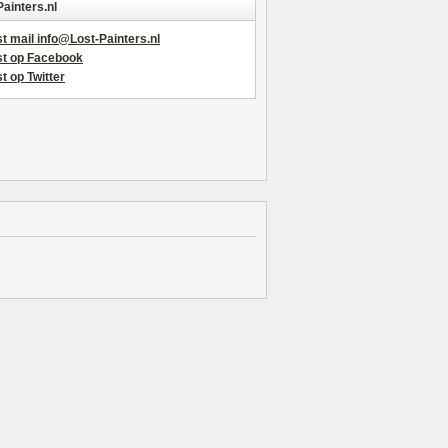
Painters.nl
t mail info@Lost-Painters.nl
st op Facebook
t op Twitter