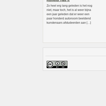
Rumour Has It
Zo heel erg lang geleden is het nog
niet, maar toch, het is al weer bijna
een jaar geleden dat er weer een
paar honderd autonoom beeldend
kunstenaars afstudeerden aan […]