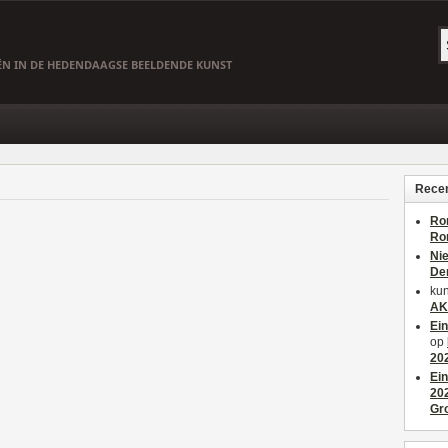
EËN IN DE HEDENDAAGSE BEELDENDE KUNST
Recen
Ro
Ro
Ni
De
kun
AK
Ei
op
20
Ei
20
Gr