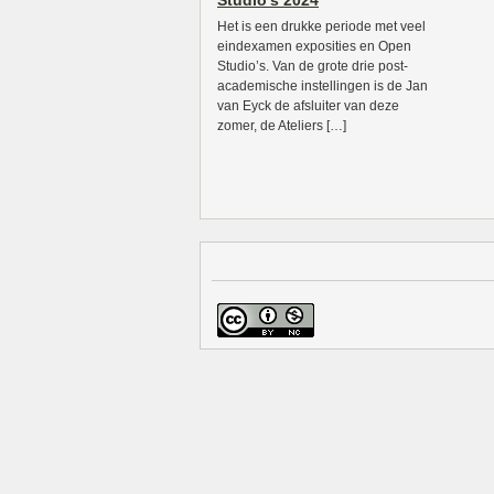
Studio’s 2024
Het is een drukke periode met veel
eindexamen exposities en Open
Studio’s. Van de grote drie post-
academische instellingen is de Jan
van Eyck de afsluiter van deze
zomer, de Ateliers […]