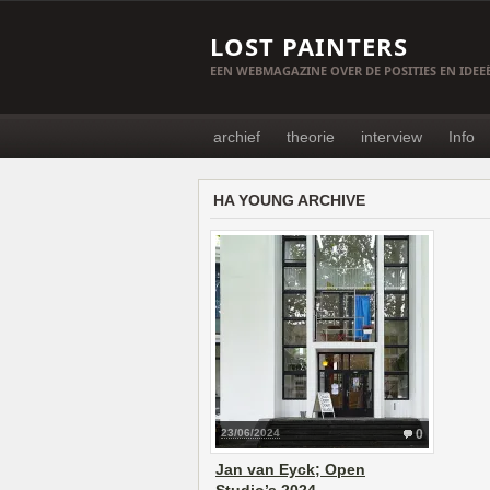
LOST PAINTERS
EEN WEBMAGAZINE OVER DE POSITIES EN IDE
archief
theorie
interview
Info
HA YOUNG ARCHIVE
23/06/2024
0
Jan van Eyck; Open