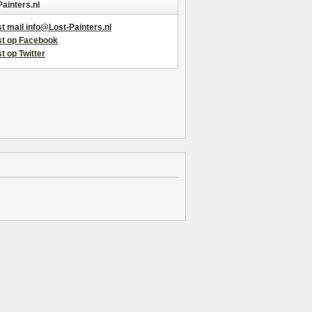
Painters.nl
t mail info@Lost-Painters.nl
st op Facebook
t op Twitter