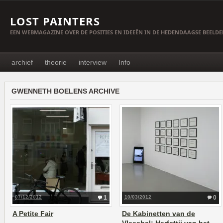
LOST PAINTERS
EEN WEBMAGAZINE OVER DE POSITIES EN IDEEËN IN DE HEDENDAAGSE BEELD
archief
theorie
interview
Info
GWENNETH BOELENS ARCHIVE
07/12/2012
1
10/03/2012
0
A Petite Fair
De Kabinetten van de