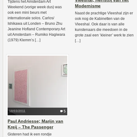
Vleeshal; Herfsttij van het
Tijdens het Amsterdam Art
Modernisme
Weekend (vorige week dus) was
ook een mini beurs met
Naast de prachtige Vleeshal zijn er
internationale solos. Carlos/
ook nog de Kabinetten van de
Ishikawa uit Londen – Bruno Zhu
Vleeshal. Ook daar is van alle
Jeanine Hofland Contemporary Art
kunstenaars die meedoen in de
uit Amsterdam – Rumiko Hagiwara
grote zaal een ‘kleiner’ werk te zien
(1979) Klemm’s […]
[…]
18/03/2011
5
Paul Andriesse; Marijn van
Kreij – The Passenger
Gisteren had ik een rondje