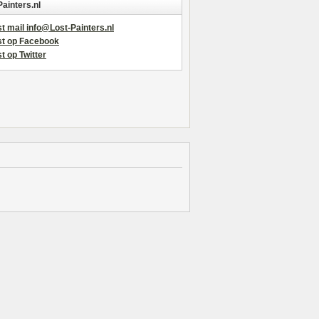
Painters.nl
t mail info@Lost-Painters.nl
st op Facebook
t op Twitter