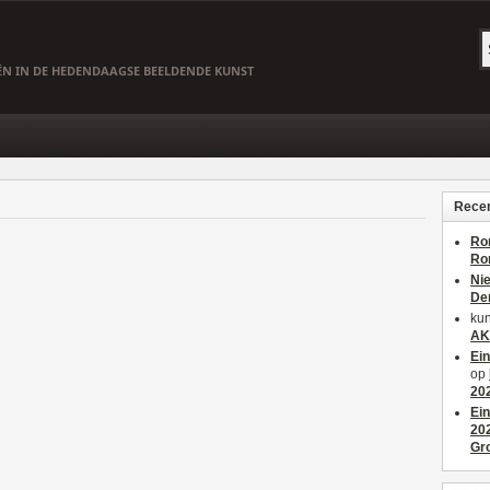
EËN IN DE HEDENDAAGSE BEELDENDE KUNST
Recen
Ro
Ro
Ni
De
kun
AK
Ei
op
20
Ei
20
Gr