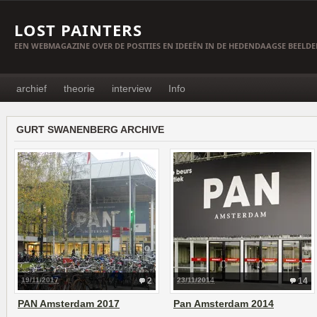
LOST PAINTERS
EEN WEBMAGAZINE OVER DE POSITIES EN IDEEËN IN DE HEDENDAAGSE BEELD
archief
theorie
interview
Info
GURT SWANENBERG ARCHIVE
19/11/2017
2
23/11/2014
14
PAN Amsterdam 2017
Pan Amsterdam 2014