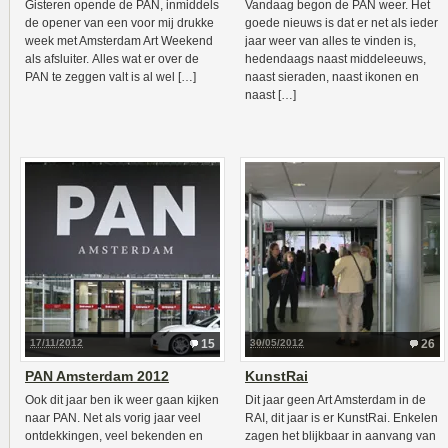
Gisteren opende de PAN, inmiddels
Vandaag begon de PAN weer. Het
de opener van een voor mij drukke
goede nieuws is dat er net als ieder
week met Amsterdam Art Weekend
jaar weer van alles te vinden is,
als afsluiter. Alles wat er over de
hedendaags naast middeleeuws,
PAN te zeggen valt is al wel […]
naast sieraden, naast ikonen en
naast […]
17/11/2012
15
30/05/2012
26
PAN Amsterdam 2012
KunstRai
Ook dit jaar ben ik weer gaan kijken
Dit jaar geen Art Amsterdam in de
naar PAN. Net als vorig jaar veel
RAI, dit jaar is er KunstRai. Enkelen
ontdekkingen, veel bekenden en
zagen het blijkbaar in aanvang van