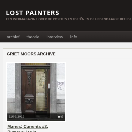
LOST PAINTERS
EEN WEBMAGAZINE OVER DE POSITIES EN IDEEËN IN DE HEDENDAAGSE BEELD
archief
theorie
interview
Info
GRIET MOORS ARCHIVE
11/02/2015
0
Marres; Currents #2,