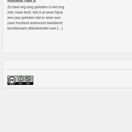
Rumour Has It
Zo heel erg lang geleden is het nog
niet, maar toch, het is al weer bijna
een jaar geleden dat er weer een
paar honderd autonoom beeldend
kunstenaars afstudeerden aan […]