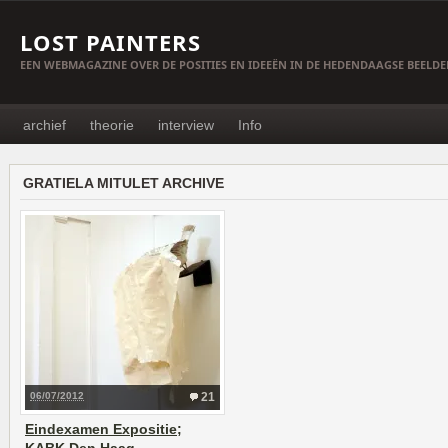
LOST PAINTERS
EEN WEBMAGAZINE OVER DE POSITIES EN IDEEËN IN DE HEDENDAAGSE BEELD
archief
theorie
interview
Info
GRATIELA MITULET ARCHIVE
06/07/2012
21
Eindexamen Expositie;