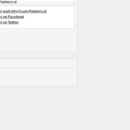
Painters.nl
t mail info@Lost-Painters.nl
st op Facebook
t op Twitter