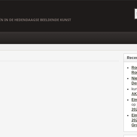
EËN IN DE HEDENDAAGSE BEELDENDE KUNST
Recen
Ro
Ro
Ni
De
kun
AK
Ei
op
20
Ei
20
Gr