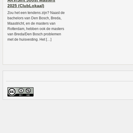
AKV/Sint Joost Masters
2025 (ClubLokaal)
Zou het een tendens zijn? Naast de
bachelors van Den Bosch, Breda,
Maastricht, en de masters van
Rotterdam, hebben ook de masters
van Breda/Den Bosch problemen
met de huisvesting. Het […]